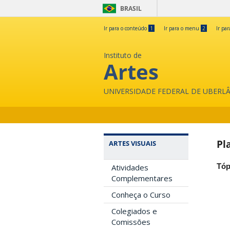
BRASIL
Ir para o conteúdo
1
Ir para o menu
2
Ir pa
Instituto de
Artes
UNIVERSIDADE FEDERAL DE UBERL
Pl
ARTES VISUAIS
Tóp
Atividades
Complementares
Conheça o Curso
Colegiados e
Comissões