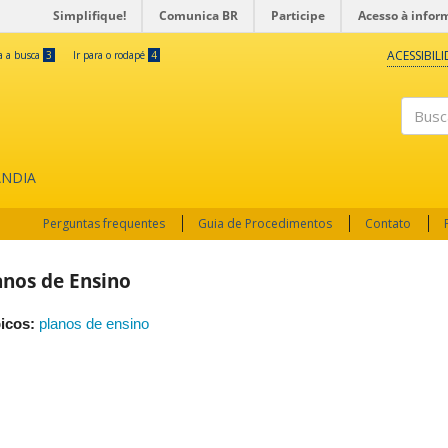
Simplifique!
Comunica BR
Participe
Acesso à infor
ACESSIBIL
ra a busca
3
Ir para o rodapé
4
Buscar
ÂNDIA
Perguntas frequentes
Guia de Procedimentos
Contato
anos de Ensino
icos:
planos de ensino