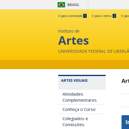
BRASIL
Ir para o conteúdo
1
Ir para o menu
2
Ir pa
Instituto de
Artes
UNIVERSIDADE FEDERAL DE UBERL
Ar
ARTES VISUAIS
Atividades
Complementares
Conheça o Curso
Colegiados e
I
Comissões