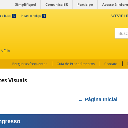
Simplifique!
Comunica BR
Participe
Acesso à infor
ACESSIBIL
ra a busca
3
Ir para o rodapé
4
Buscar
ÂNDIA
Perguntas frequentes
Guia de Procedimentos
Contato
tes Visuais
← Página Inicial
ngresso