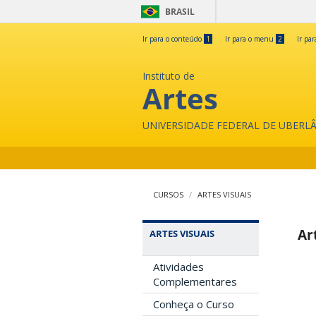
BRASIL
Ir para o conteúdo
1
Ir para o menu
2
Ir pa
Instituto de
Artes
UNIVERSIDADE FEDERAL DE UBERL
CURSOS
ARTES VISUAIS
Ar
ARTES VISUAIS
Atividades
Complementares
Conheça o Curso