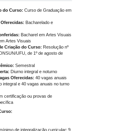
 do Curso:
Curso de Graduação em
Oferecidas:
Bacharelado e
onferidas:
Bacharel em Artes Visuais
em Artes Visuais
e Criação do Curso:
Resolução nº
ONSUN/UFU, de 1º de agosto de
êmico:
Semestral
erta:
Diurno integral e noturno
agas Oferecidas:
40 vagas anuais
o integral e 40 vagas anuais no turno
 certificação ou provas de
ecífica
Curso:
ínimo de integralização curricular: 9