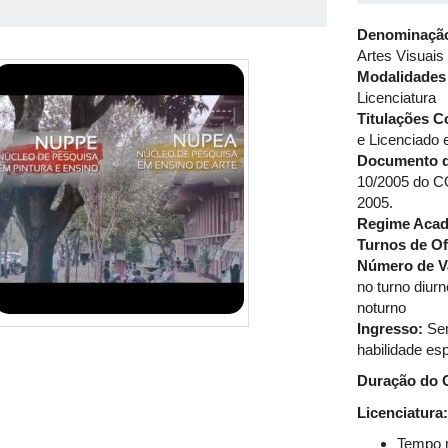
Denominação
Artes Visuais
Modalidades 
Licenciatura
Titulações C
e Licenciado 
Documento d
10/2005 do C
2005.
Regime Acad
Turnos de Of
Número de V
no turno diurn
noturno
Ingresso:
Sem
habilidade esp
Duração do 
Licenciatura:
Tempo m