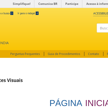
Simplifique!
Comunica BR
Participe
Acesso à infor
ACESSIBIL
ra a busca
3
Ir para o rodapé
4
Buscar
ÂNDIA
Perguntas frequentes
Guia de Procedimentos
Contato
tes Visuais
PÁGINA
INICI