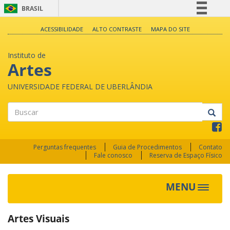
BRASIL
Simplifique!
ACESSIBILIDADE
ALTO CONTRASTE
MAPA DO SITE
Comunica BR
Instituto de
Participe
Artes
Acesso à informação
UNIVERSIDADE FEDERAL DE UBERLÂNDIA
Legislação
Canais
Buscar
Perguntas frequentes
Guia de Procedimentos
Contato
Fale conosco
Reserva de Espaço Físico
MENU
Toggle
navigat
Artes Visuais