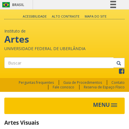
BRASIL
Simplifique!
ACESSIBILIDADE
ALTO CONTRASTE
MAPA DO SITE
Comunica BR
Instituto de
Participe
Artes
Acesso à informação
UNIVERSIDADE FEDERAL DE UBERLÂNDIA
Legislação
Canais
Buscar
Perguntas frequentes
Guia de Procedimentos
Contato
Fale conosco
Reserva de Espaço Físico
MENU
Toggle
navigat
Artes Visuais