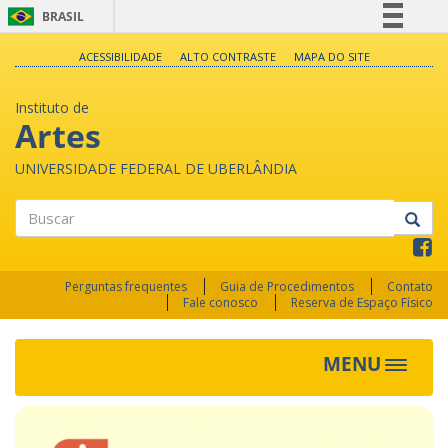
BRASIL
Simplifique!
ACESSIBILIDADE
ALTO CONTRASTE
MAPA DO SITE
Comunica BR
Instituto de
Participe
Artes
Acesso à informação
UNIVERSIDADE FEDERAL DE UBERLÂNDIA
Legislação
Canais
Buscar
Perguntas frequentes
Guia de Procedimentos
Contato
Fale conosco
Reserva de Espaço Físico
MENU
Toggle
navigat