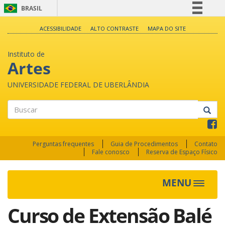
BRASIL
Simplifique!
ACESSIBILIDADE
ALTO CONTRASTE
MAPA DO SITE
Comunica BR
Instituto de
Participe
Artes
Acesso à informação
UNIVERSIDADE FEDERAL DE UBERLÂNDIA
Legislação
Canais
Buscar
Perguntas frequentes
Guia de Procedimentos
Contato
Fale conosco
Reserva de Espaço Físico
MENU
Toggle
navigat
Curso de Extensão Balé