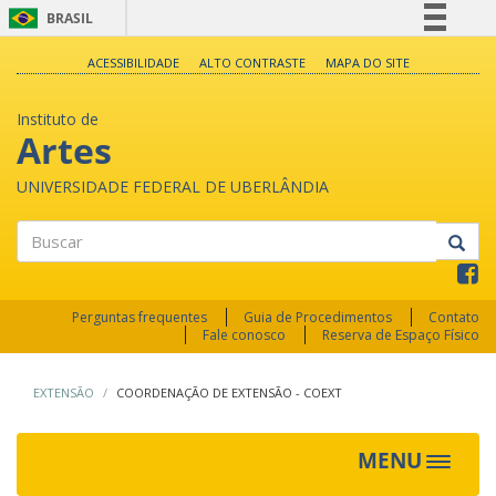
BRASIL
Simplifique!
ACESSIBILIDADE
ALTO CONTRASTE
MAPA DO SITE
Comunica BR
Instituto de
Participe
Artes
Acesso à informação
UNIVERSIDADE FEDERAL DE UBERLÂNDIA
Legislação
Canais
Buscar
Perguntas frequentes
Guia de Procedimentos
Contato
Fale conosco
Reserva de Espaço Físico
EXTENSÃO
COORDENAÇÃO DE EXTENSÃO - COEXT
MENU
Toggle
navigat