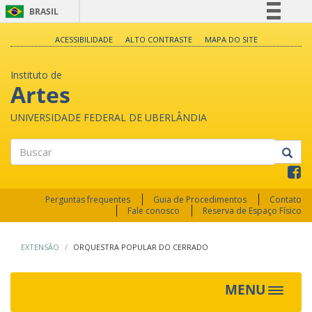
BRASIL
Simplifique!
ACESSIBILIDADE
ALTO CONTRASTE
MAPA DO SITE
Comunica BR
Instituto de
Participe
Artes
Acesso à informação
UNIVERSIDADE FEDERAL DE UBERLÂNDIA
Legislação
Canais
Buscar
Perguntas frequentes
Guia de Procedimentos
Contato
Fale conosco
Reserva de Espaço Físico
EXTENSÃO
ORQUESTRA POPULAR DO CERRADO
MENU
Toggle
navigat