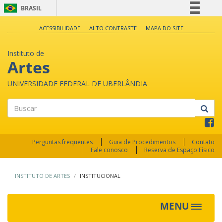
BRASIL
Simplifique!
ACESSIBILIDADE
ALTO CONTRASTE
MAPA DO SITE
Comunica BR
Instituto de
Participe
Artes
Acesso à informação
UNIVERSIDADE FEDERAL DE UBERLÂNDIA
Legislação
Canais
Buscar
Perguntas frequentes
Guia de Procedimentos
Contato
Fale conosco
Reserva de Espaço Físico
INSTITUTO DE ARTES
INSTITUCIONAL
MENU
Toggle
navigat