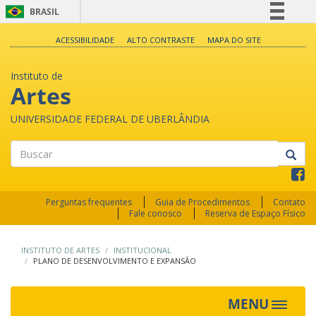
BRASIL
Simplifique!
ACESSIBILIDADE
ALTO CONTRASTE
MAPA DO SITE
Comunica BR
Instituto de
Participe
Artes
Acesso à informação
UNIVERSIDADE FEDERAL DE UBERLÂNDIA
Legislação
Canais
Buscar
Perguntas frequentes
Guia de Procedimentos
Contato
Fale conosco
Reserva de Espaço Físico
INSTITUTO DE ARTES
INSTITUCIONAL
PLANO DE DESENVOLVIMENTO E EXPANSÃO
MENU
Toggle