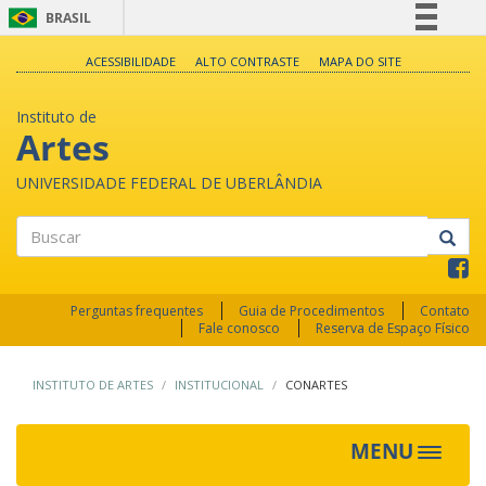
BRASIL
Simplifique!
ACESSIBILIDADE
ALTO CONTRASTE
MAPA DO SITE
Comunica BR
Instituto de
Participe
Artes
Acesso à informação
UNIVERSIDADE FEDERAL DE UBERLÂNDIA
Legislação
Canais
Buscar
Perguntas frequentes
Guia de Procedimentos
Contato
Fale conosco
Reserva de Espaço Físico
INSTITUTO DE ARTES
INSTITUCIONAL
CONARTES
MENU
Toggle
navigat