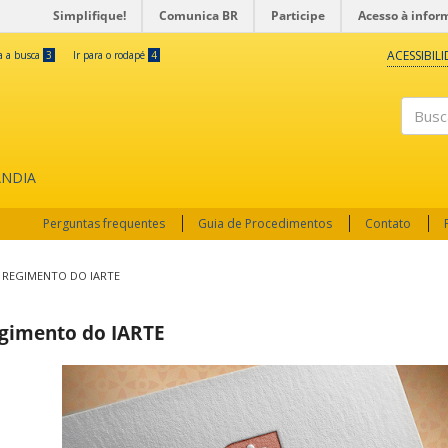
Simplifique!
Comunica BR
Participe
Acesso à infor
ACESSIBIL
ra a busca
3
Ir para o rodapé
4
Buscar
ÂNDIA
Perguntas frequentes
Guia de Procedimentos
Contato
REGIMENTO DO IARTE
gimento do IARTE