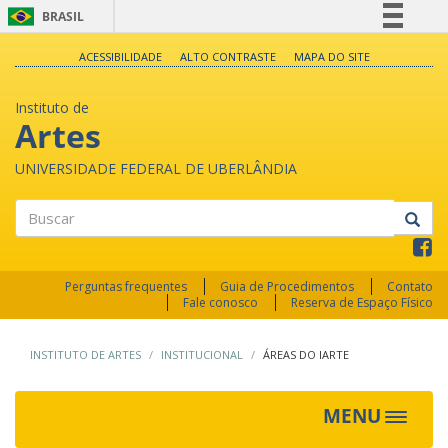
BRASIL
Simplifique!
ACESSIBILIDADE
ALTO CONTRASTE
MAPA DO SITE
Comunica BR
Instituto de
Participe
Artes
Acesso à informação
UNIVERSIDADE FEDERAL DE UBERLÂNDIA
Legislação
Canais
Buscar
Perguntas frequentes
Guia de Procedimentos
Contato
Fale conosco
Reserva de Espaço Físico
INSTITUTO DE ARTES
INSTITUCIONAL
ÁREAS DO IARTE
MENU
Toggle
navigat