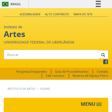
BRASIL
Simplifique!
ACESSIBILIDADE
ALTO CONTRASTE
MAPA DO SITE
Comunica BR
Instituto de
Participe
Artes
Acesso à informação
UNIVERSIDADE FEDERAL DE UBERLÂNDIA
Legislação
Canais
Buscar
Perguntas frequentes
Guia de Procedimentos
Contato
Fale conosco
Reserva de Espaço Físico
INSTITUTO DE ARTES
EQUIPE
MENU
Toggle
navigat