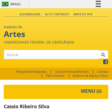
BRASIL
Simplifique!
ACESSIBILIDADE
ALTO CONTRASTE
MAPA DO SITE
Comunica BR
Instituto de
Participe
Artes
Acesso à informação
UNIVERSIDADE FEDERAL DE UBERLÂNDIA
Legislação
Canais
Buscar
Perguntas frequentes
Guia de Procedimentos
Contato
Fale conosco
Reserva de Espaço Físico
MENU
Toggle
navigat
Cassio Ribeiro Silva