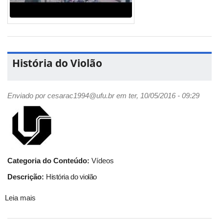
História do Violão
Enviado por
cesarac1994@ufu.br
em ter, 10/05/2016 - 09:29
Categoria do Conteúdo:
Vídeos
Descrição:
História do violão
Leia mais
sobre
História
do