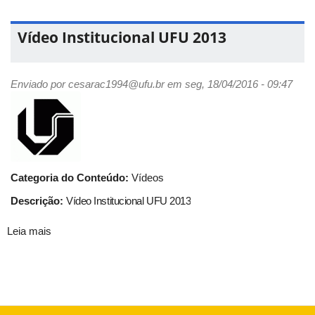
Violão
Vídeo Institucional UFU 2013
Enviado por
cesarac1994@ufu.br
em seg, 18/04/2016 - 09:47
Categoria do Conteúdo:
Vídeos
Descrição:
Vídeo Institucional UFU 2013
Leia mais
sobre
Vídeo
Institucional
UFU
2013