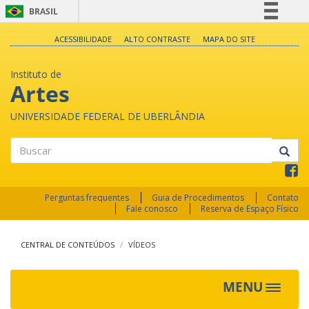
BRASIL
Simplifique!
ACESSIBILIDADE
ALTO CONTRASTE
MAPA DO SITE
Comunica BR
Instituto de
Participe
Artes
Acesso à informação
UNIVERSIDADE FEDERAL DE UBERLÂNDIA
Legislação
Canais
Buscar
Perguntas frequentes
Guia de Procedimentos
Contato
Fale conosco
Reserva de Espaço Físico
CENTRAL DE CONTEÚDOS
VÍDEOS
MENU
Toggle
navigat