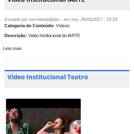
Artes
Cênicas
Enviado por
secretaria@iart...
em sex, 05/05/2017 - 15:18
Categoria do Conteúdo:
Vídeos
Descrição:
Video Institucional do IARTE
Leia mais
sobre
Video
Institucional
IARTE
Video Institucional Teatro