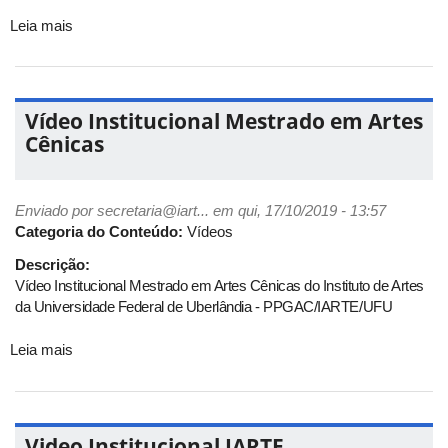
Leia mais
sobre
Vídeo
Institucional
Mestrado
Profissional
Vídeo Institucional Mestrado em Artes
em
Cênicas
Artes
Enviado por
secretaria@iart...
em qui, 17/10/2019 - 13:57
Categoria do Conteúdo:
Vídeos
Descrição:
Vídeo Institucional Mestrado em Artes Cênicas do Instituto de Artes
da Universidade Federal de Uberlândia - PPGAC/IARTE/UFU
Leia mais
sobre
Vídeo
Institucional
Mestrado
em
Video Institucional IARTE