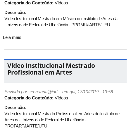
Categoria do Conteúdo:
Vídeos
Descrição:
Vídeo Institucional Mestrado em Música do Instituto de Artes da
Universidade Federal de Uberlândia - PPGMU/IARTE/UFU
Leia mais
sobre
Vídeo
Institucional
Mestrado
em
Vídeo Institucional Mestrado
Música
Profissional em Artes
Enviado por
secretaria@iart...
em qui, 17/10/2019 - 13:58
Categoria do Conteúdo:
Vídeos
Descrição:
Vídeo Institucional Mestrado Profissional em Artes do Instituto de
Artes da Universidade Federal de Uberlândia -
PROFART/IARTE/UFU