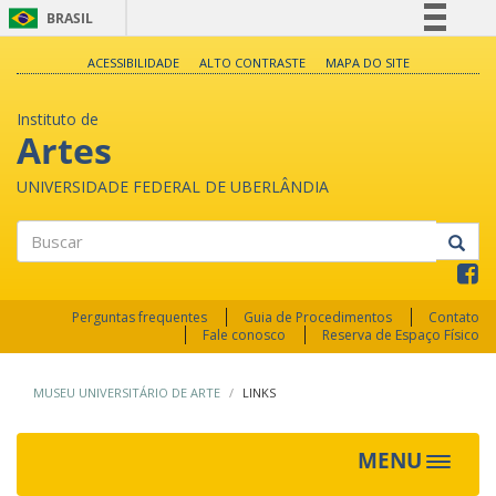
BRASIL
Simplifique!
ACESSIBILIDADE
ALTO CONTRASTE
MAPA DO SITE
Comunica BR
Instituto de
Participe
Artes
Acesso à informação
UNIVERSIDADE FEDERAL DE UBERLÂNDIA
Legislação
Canais
Buscar
Perguntas frequentes
Guia de Procedimentos
Contato
Fale conosco
Reserva de Espaço Físico
MUSEU UNIVERSITÁRIO DE ARTE
LINKS
MENU
Toggle
navigat