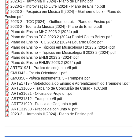
2023-2 - Harmonia II [2024] - Plano de Ensino.pdf
2023-2 - Improvisação Livre [2024] - Plano de Ensino.pdf
2023-2 - Pesquisa em Música II [2024] – Guilherme Luiz - Plano de
Ensino.pdf
2023-2 – TCC [2024] – Guilherme Luiz - Plano de Ensino.pdf
2023-2 - Teoria da Música [2024] - Plano de Ensino.pdf
Plano de Ensino MHC 2023.2 (2024).pdf
Plano de Ensino TCC 2023.2 (2024) Daniel Coltro Belzer.pdf
Plano de Ensino TCC 2023.2 (2024) Eduardo Lúcio.pdf
Plano de Ensino – Tópicos em Musicologia I 2023.2 (2024).pdf
Plano de Ensino – Tópicos em Musicologia II 2023.2 (2024).pdf
Plano de Ensino EHMI 2023.2 (2024).pdf
Plano de Ensino EHMIV 2023.2 (2024).pdf
ARTE31931 - Pratica de conjunto VII.pdf
GMU342 - Estudo Orientado II.pdf
GMU356 - Prática Instrumental 5 - Trompete.pdf
IARTE1719 - Metodologia do Ensino e Aprendizagem do Trompete I.pdf
IARTE31605 - Trabalho de Conclusão de Curso - TCC.pdf
IARTE31621 - Oficina de Projeto II.pdf
IARTE31812 - Trompete VII.pdf
IARTE31929 - Pratica de Conjunto V.pdf
IARTE31930 - Pratica de conjunto VI.pdf
2023-2 - Harmonia II [2024] - Plano de Ensino.pdf