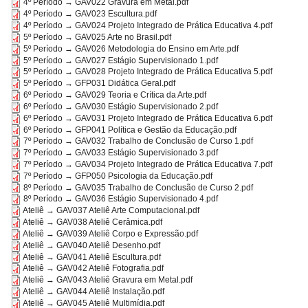
4º Período → GAV022 Gravura em Metal.pdf
4º Período → GAV023 Escultura.pdf
4º Período → GAV024 Projeto Integrado de Prática Educativa 4.pdf
5º Período → GAV025 Arte no Brasil.pdf
5º Período → GAV026 Metodologia do Ensino em Arte.pdf
5º Período → GAV027 Estágio Supervisionado 1.pdf
5º Período → GAV028 Projeto Integrado de Prática Educativa 5.pdf
5º Período → GFP031 Didática Geral.pdf
6º Período → GAV029 Teoria e Crítica da Arte.pdf
6º Período → GAV030 Estágio Supervisionado 2.pdf
6º Período → GAV031 Projeto Integrado de Prática Educativa 6.pdf
6º Período → GFP041 Política e Gestão da Educação.pdf
7º Período → GAV032 Trabalho de Conclusão de Curso 1.pdf
7º Período → GAV033 Estágio Supervisionado 3.pdf
7º Período → GAV034 Projeto Integrado de Prática Educativa 7.pdf
7º Período → GFP050 Psicologia da Educação.pdf
8º Período → GAV035 Trabalho de Conclusão de Curso 2.pdf
8º Período → GAV036 Estágio Supervisionado 4.pdf
Ateliê → GAV037 Ateliê Arte Computacional.pdf
Ateliê → GAV038 Ateliê Cerâmica.pdf
Ateliê → GAV039 Ateliê Corpo e Expressão.pdf
Ateliê → GAV040 Ateliê Desenho.pdf
Ateliê → GAV041 Ateliê Escultura.pdf
Ateliê → GAV042 Ateliê Fotografia.pdf
Ateliê → GAV043 Ateliê Gravura em Metal.pdf
Ateliê → GAV044 Ateliê Instalação.pdf
Ateliê → GAV045 Ateliê Multimídia.pdf