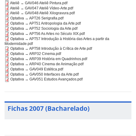
Ateliê → GAV046 Ateliê Pintura.pdf
Ateliê → GAV047 Ateliê Vídeo-Arte.pdf
Ateliê → GAV048 Ateliê Xilogravura.pdf
Optativa → APT26 Serigrafia.pdf
Optativa → APT51 Antropologia da Arte.pdf
Optativa → APT52 Sociologia da Arte.pdf
Optativa → APT56 As Artes no Século XIX.pdf
Optativa → APT57 Introdução à História das Artes a partir da
Modernidade.pdf
Optativa → APT58 Introdução à Crítica de Arte.pdf
Optativa → ARP32 Cinema.pdf
Optativa → ARP39 História em Quadrinhos.pdf
Optativa → ARP40 Cinema de Animação.pdf
Optativa → GAV049 Estética.pdf
Optativa → GAV050 Interfaces da Arte.pdf
Optativa → GAV051 Estudos Avançados.pdf
Fichas 2007 (Bacharelado)