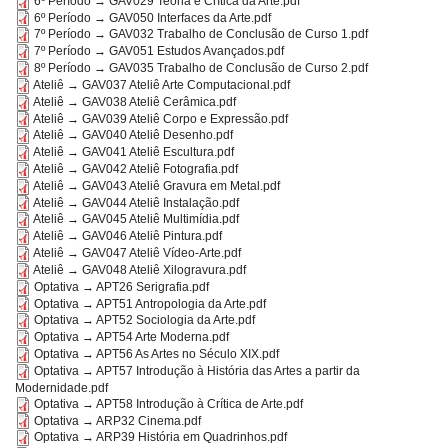
6º Período → GAV029 Teoria e Crítica da Arte.pdf
6º Período → GAV050 Interfaces da Arte.pdf
7º Período → GAV032 Trabalho de Conclusão de Curso 1.pdf
7º Período → GAV051 Estudos Avançados.pdf
8º Período → GAV035 Trabalho de Conclusão de Curso 2.pdf
Ateliê → GAV037 Ateliê Arte Computacional.pdf
Ateliê → GAV038 Ateliê Cerâmica.pdf
Ateliê → GAV039 Ateliê Corpo e Expressão.pdf
Ateliê → GAV040 Ateliê Desenho.pdf
Ateliê → GAV041 Ateliê Escultura.pdf
Ateliê → GAV042 Ateliê Fotografia.pdf
Ateliê → GAV043 Ateliê Gravura em Metal.pdf
Ateliê → GAV044 Ateliê Instalação.pdf
Ateliê → GAV045 Ateliê Multimídia.pdf
Ateliê → GAV046 Ateliê Pintura.pdf
Ateliê → GAV047 Ateliê Vídeo-Arte.pdf
Ateliê → GAV048 Ateliê Xilogravura.pdf
Optativa → APT26 Serigrafia.pdf
Optativa → APT51 Antropologia da Arte.pdf
Optativa → APT52 Sociologia da Arte.pdf
Optativa → APT54 Arte Moderna.pdf
Optativa → APT56 As Artes no Século XIX.pdf
Optativa → APT57 Introdução à História das Artes a partir da
Modernidade.pdf
Optativa → APT58 Introdução à Crítica de Arte.pdf
Optativa → ARP32 Cinema.pdf
Optativa → ARP39 História em Quadrinhos.pdf