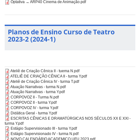
Optativa → ARP40 Cinema de Animação.pdf
Planos de Ensino Curso de Teatro
2023-2 (2024-1)
Ateliê de Criação Cênica II - tuema N.pdf
ATELIÊ DE CRIAÇÃO CÊNICA II - turma Y.pdf
Ateliê de Criação Cênica IV - turma T.pdf
Atuação Narrativas - turma N.pdf
Atuação Narrativas - turma Y.pdf
CORPOVOZ II - Turma N.pdf
CORPOVOZ II - turma Y.pdf
CORPOVOZ IV - turma Y.pdf
Didática Geral - turma Y.pdf
ESCRITAS CÊNICAS E DRAMATÚRGICAS NOS SÉCULOS XX E XXI -
turma Y.pdf
Estágio Supervisionado III - turma Y.pdf
Estágio Supervisionado IV - turma N.pdf
NOVO CALENDÁRIO ACADEMICO UFU 2023.pdf