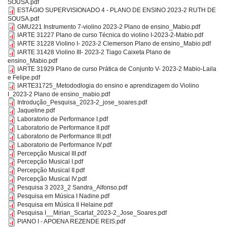
SOUSA.pdf
ESTÁGIO SUPERVISIONADO 4 - PLANO DE ENSINO 2023-2 RUTH DE
SOUSA.pdf
GMU221 Instrumento 7-violino 2023-2 Plano de ensino_Mabio.pdf
IARTE 31227 Plano de curso Técnica do violino I-2023-2-Mabio.pdf
IARTE 31228 Violino I- 2023-2 Clemerson Plano de ensino_Mabio.pdf
IARTE 31428 Violino III- 2023-2 Tiago Caixeta Plano de
ensino_Mabio.pdf
IARTE 31929 Plano de curso Prática de Conjunto V- 2023-2 Mabio-Laila
e Felipe.pdf
IARTE31725_Metododlogia do ensino e aprendizagem do Violino
I_2023-2 Plano de ensino_mabio.pdf
Introdução_Pesquisa_2023-2_jose_soares.pdf
Jaqueline.pdf
Laboratorio de Performance I.pdf
Laboratorio de Performance II.pdf
Laboratorio de Performance III.pdf
Laboratorio de Performance IV.pdf
Percepção Musical III.pdf
Percepção Musical I.pdf
Percepção Musical II.pdf
Percepção Musical IV.pdf
Pesquisa 3 2023_2 Sandra_Alfonso.pdf
Pesquisa em Música I Nadine.pdf
Pesquisa em Música II Helaine.pdf
Pesquisa I__Mirian_Scarlat_2023-2_Jose_Soares.pdf
PIANO I - APOENA REZENDE REIS.pdf