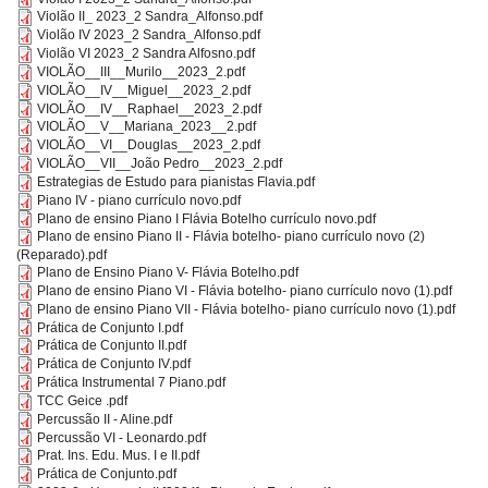
Violão II_ 2023_2 Sandra_Alfonso.pdf
Violão IV 2023_2 Sandra_Alfonso.pdf
Violão VI 2023_2 Sandra Alfosno.pdf
VIOLÃO__III__Murilo__2023_2.pdf
VIOLÃO__IV__Miguel__2023_2.pdf
VIOLÃO__IV__Raphael__2023_2.pdf
VIOLÃO__V__Mariana_2023__2.pdf
VIOLÃO__VI__Douglas__2023_2.pdf
VIOLÃO__VII__João Pedro__2023_2.pdf
Estrategias de Estudo para pianistas Flavia.pdf
Piano IV - piano currículo novo.pdf
Plano de ensino Piano I Flávia Botelho currículo novo.pdf
Plano de ensino Piano II - Flávia botelho- piano currículo novo (2)
(Reparado).pdf
Plano de Ensino Piano V- Flávia Botelho.pdf
Plano de ensino Piano VI - Flávia botelho- piano currículo novo (1).pdf
Plano de ensino Piano VII - Flávia botelho- piano currículo novo (1).pdf
Prática de Conjunto I.pdf
Prática de Conjunto II.pdf
Prática de Conjunto IV.pdf
Prática Instrumental 7 Piano.pdf
TCC Geice .pdf
Percussão II - Aline.pdf
Percussão VI - Leonardo.pdf
Prat. Ins. Edu. Mus. I e II.pdf
Prática de Conjunto.pdf