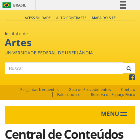
BRASIL
Simplifique!
ACESSIBILIDADE
ALTO CONTRASTE
MAPA DO SITE
Comunica BR
Instituto de
Participe
Artes
Acesso à informação
UNIVERSIDADE FEDERAL DE UBERLÂNDIA
Legislação
Canais
Buscar
Perguntas frequentes
Guia de Procedimentos
Contato
Fale conosco
Reserva de Espaço Físico
MENU
Toggle
navigat
Central de Conteúdos