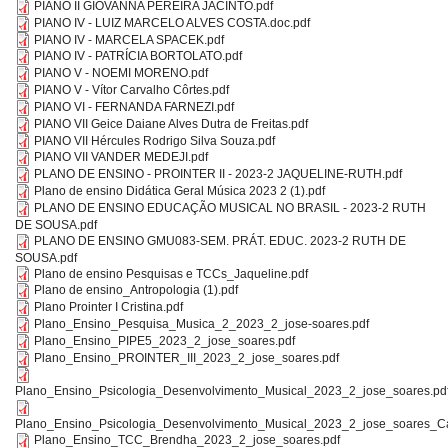
PIANO II GIOVANNA PEREIRA JACINTO.pdf
PIANO IV - LUIZ MARCELO ALVES COSTA.doc.pdf
PIANO IV - MARCELA SPACEK.pdf
PIANO IV - PATRÍCIA BORTOLATO.pdf
PIANO V - NOEMI MORENO.pdf
PIANO V - Vítor Carvalho Côrtes.pdf
PIANO VI - FERNANDA FARNEZI.pdf
PIANO VII Geice Daiane Alves Dutra de Freitas.pdf
PIANO VII Hércules Rodrigo Silva Souza.pdf
PIANO VII VANDER MEDEJI.pdf
PLANO DE ENSINO - PROINTER II - 2023-2 JAQUELINE-RUTH.pdf
Plano de ensino Didática Geral Música 2023 2 (1).pdf
PLANO DE ENSINO EDUCAÇÃO MUSICAL NO BRASIL - 2023-2 RUTH
DE SOUSA.pdf
PLANO DE ENSINO GMU083-SEM. PRÁT. EDUC. 2023-2 RUTH DE
SOUSA.pdf
Plano de ensino Pesquisas e TCCs_Jaqueline.pdf
Plano de ensino_Antropologia (1).pdf
Plano Prointer I Cristina.pdf
Plano_Ensino_Pesquisa_Musica_2_2023_2_jose-soares.pdf
Plano_Ensino_PIPE5_2023_2_jose_soares.pdf
Plano_Ensino_PROINTER_III_2023_2_jose_soares.pdf
Plano_Ensino_Psicologia_Desenvolvimento_Musical_2023_2_jose_soares.pd
Plano_Ensino_Psicologia_Desenvolvimento_Musical_2023_2_jose_soares_Ca
Plano_Ensino_TCC_Brendha_2023_2_jose_soares.pdf