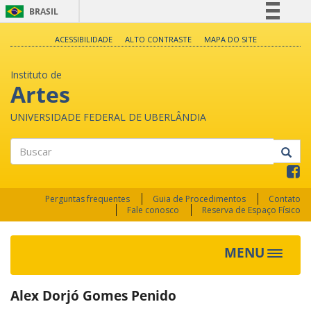
BRASIL
Simplifique!
ACESSIBILIDADE
ALTO CONTRASTE
MAPA DO SITE
Comunica BR
Instituto de
Participe
Artes
Acesso à informação
UNIVERSIDADE FEDERAL DE UBERLÂNDIA
Legislação
Canais
Buscar
Perguntas frequentes
Guia de Procedimentos
Contato
Fale conosco
Reserva de Espaço Físico
MENU
Toggle
navigat
Alex Dorjó Gomes Penido