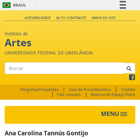
BRASIL
Simplifique!
ACESSIBILIDADE
ALTO CONTRASTE
MAPA DO SITE
Comunica BR
Instituto de
Participe
Artes
Acesso à informação
UNIVERSIDADE FEDERAL DE UBERLÂNDIA
Legislação
Canais
Buscar
Perguntas frequentes
Guia de Procedimentos
Contato
Fale conosco
Reserva de Espaço Físico
MENU
Toggle
navigat
Ana Carolina Tannús Gontijo