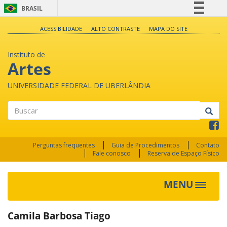
BRASIL
Simplifique!
ACESSIBILIDADE
ALTO CONTRASTE
MAPA DO SITE
Comunica BR
Instituto de
Participe
Artes
Acesso à informação
UNIVERSIDADE FEDERAL DE UBERLÂNDIA
Legislação
Canais
Buscar
Perguntas frequentes
Guia de Procedimentos
Contato
Fale conosco
Reserva de Espaço Físico
MENU
Toggle
navigat
Camila Barbosa Tiago