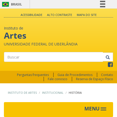
BRASIL
Simplifique!
ACESSIBILIDADE
ALTO CONTRASTE
MAPA DO SITE
Comunica BR
Instituto de
Participe
Artes
Acesso à informação
UNIVERSIDADE FEDERAL DE UBERLÂNDIA
Legislação
Canais
Buscar
Perguntas frequentes
Guia de Procedimentos
Contato
Fale conosco
Reserva de Espaço Físico
INSTITUTO DE ARTES
INSTITUCIONAL
HISTÓRIA
MENU
Toggle
navigat