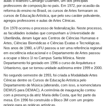
aulas o Maestro Camargo Guarnieri, um dos principais
professores de composição no país. Em 1972, por ocasião da
reforma do ensino no Brasil, os cursos de Artes formaram os
cursos de Educação Artística, que pelo seu caráter polivalente,
agregou professores e aulas de Artes Cênicas.
Em 1978 ocorreu o processo de federalização. Neste processo,
as faculdades isoladas que compunham a Universidade de
Uberlândia, deram lugar aos Centros de Ciências Humanas e
Artes, Ciências Biomédicas e Ciências Exatas e Tecnológicas.
Nos anos de 1980, a UFU passou a ser uma referência regional
em excelência educacional e o Departamento de Artes passou
a ocupar o bloco 1I no Campus Santa Mônica. Neste
Departamento foi gestado em 1996 o curso de Arquitetura e
Urbanismo, que se tornou unidade autônoma entre 1999 e 2000.
No segundo semestre de 1993, foi criada a Modalidade Artes
Cênicas dentre os Cursos de Educação Artística pelo
Departamento de Música (alterando, com isso, a nomenclatura
DEMUS para DEMAC). A cerimônia de inauguração contou
com a presença da atriz Maria della Costa, que fez parte da
mesa. Em 1996 foi construído o Bloco 3M com um projeto
próprio para as práticas artísticas.