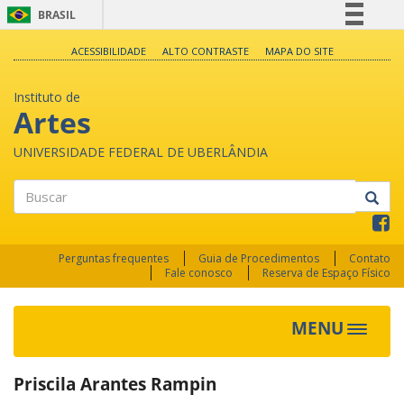
BRASIL
Simplifique!
ACESSIBILIDADE
ALTO CONTRASTE
MAPA DO SITE
Comunica BR
Instituto de
Participe
Artes
Acesso à informação
UNIVERSIDADE FEDERAL DE UBERLÂNDIA
Legislação
Canais
Buscar
Perguntas frequentes
Guia de Procedimentos
Contato
Fale conosco
Reserva de Espaço Físico
MENU
Toggle
navigat
Priscila Arantes Rampin