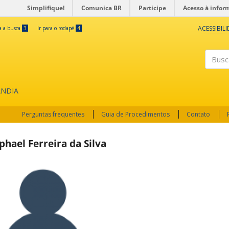
Simplifique!
Comunica BR
Participe
Acesso à infor
ACESSIBIL
ra a busca
3
Ir para o rodapé
4
Buscar
ÂNDIA
Perguntas frequentes
Guia de Procedimentos
Contato
phael Ferreira da Silva