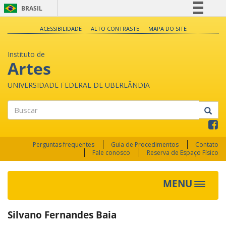
BRASIL
Simplifique!
ACESSIBILIDADE
ALTO CONTRASTE
MAPA DO SITE
Comunica BR
Instituto de
Participe
Artes
Acesso à informação
UNIVERSIDADE FEDERAL DE UBERLÂNDIA
Legislação
Canais
Buscar
Perguntas frequentes
Guia de Procedimentos
Contato
Fale conosco
Reserva de Espaço Físico
MENU
Toggle
navigat
Silvano Fernandes Baia