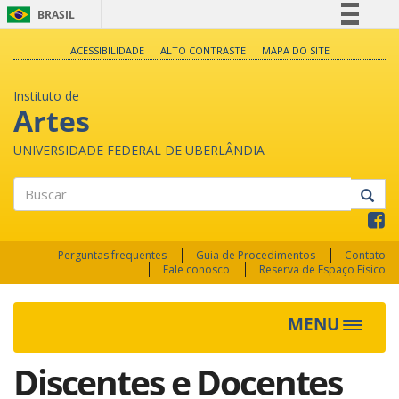
BRASIL
Simplifique!
ACESSIBILIDADE
ALTO CONTRASTE
MAPA DO SITE
Comunica BR
Instituto de
Participe
Artes
Acesso à informação
UNIVERSIDADE FEDERAL DE UBERLÂNDIA
Legislação
Canais
Buscar
Perguntas frequentes
Guia de Procedimentos
Contato
Fale conosco
Reserva de Espaço Físico
MENU
Toggle
navigat
Discentes e Docentes