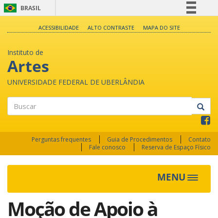
BRASIL
Simplifique!
ACESSIBILIDADE
ALTO CONTRASTE
MAPA DO SITE
Comunica BR
Instituto de
Participe
Artes
Acesso à informação
UNIVERSIDADE FEDERAL DE UBERLÂNDIA
Legislação
Canais
Buscar
Perguntas frequentes
Guia de Procedimentos
Contato
Fale conosco
Reserva de Espaço Físico
MENU
Toggle
navigat
Moção de Apoio à