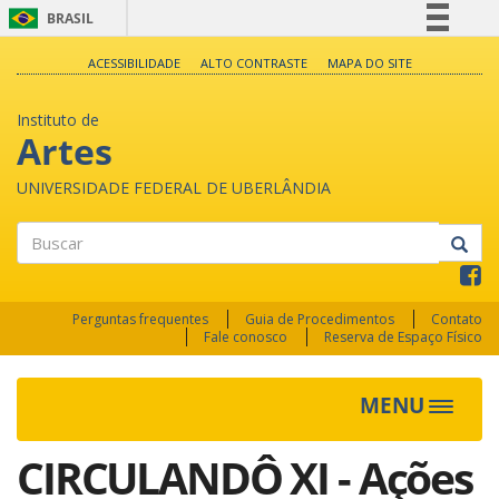
BRASIL
Simplifique!
ACESSIBILIDADE
ALTO CONTRASTE
MAPA DO SITE
Comunica BR
Instituto de
Participe
Artes
Acesso à informação
UNIVERSIDADE FEDERAL DE UBERLÂNDIA
Legislação
Canais
Buscar
Perguntas frequentes
Guia de Procedimentos
Contato
Fale conosco
Reserva de Espaço Físico
MENU
Toggle
navigat
CIRCULANDÔ XI - Ações