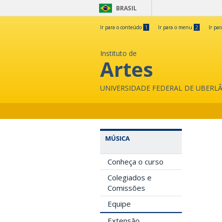
BRASIL
Ir para o conteúdo
1
Ir para o menu
2
Ir pa
Instituto de
Artes
UNIVERSIDADE FEDERAL DE UBERL
MÚSICA
Conheça o curso
Colegiados e
Comissões
Equipe
Extensão