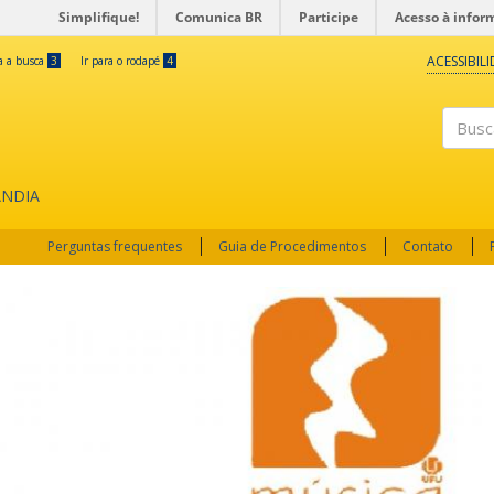
Simplifique!
Comunica BR
Participe
Acesso à infor
ACESSIBIL
ra a busca
3
Ir para o rodapé
4
Buscar
ÂNDIA
Perguntas frequentes
Guia de Procedimentos
Contato