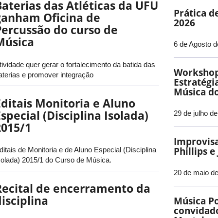
Baterias das Atléticas da UFU
Prática d
ganham Oficina de
2026
Percussão do curso de
Música
6 de Agosto d
tividade quer gerar o fortalecimento da batida das
Workshop
aterias e promover integração
Estratégi
Música do
Editais Monitoria e Aluno
special (Disciplina Isolada)
29 de julho d
2015/1
Improvis
Phillips 
ditais de Monitoria e de Aluno Especial (Disciplina
solada) 2015/1 do Curso de Música.
20 de maio de
Recital de encerramento da
isciplina
Música Po
convidado