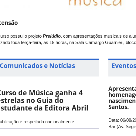
tensão
urso possui o projeto
Prelúdio
, com apresentações musicais de alu
lizado toda terça-feira, às 18 horas, na Sala Camargo Guarnieri, b
Comunicados e Notícias
Eventos
Apresent
Curso de Música ganha 4
homenage
estrelas no Guia do
nascimen
Estudante da Editora Abril
Santos.
Data: 06/08/20
ublicação é respeitada nacionalmente
Bar (Av. Segi