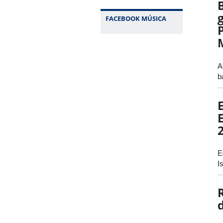
FACEBOOK MÚSICA
A
b
E
E
I
d