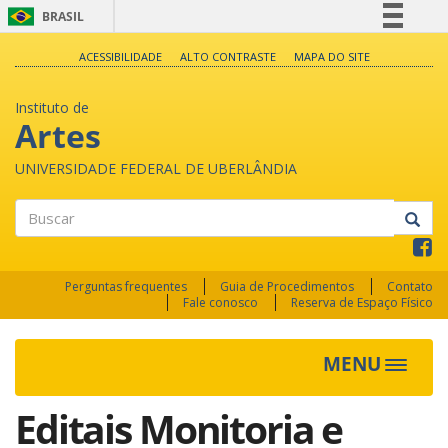
BRASIL
Simplifique!
ACESSIBILIDADE
ALTO CONTRASTE
MAPA DO SITE
Comunica BR
Instituto de
Participe
Artes
Acesso à informação
UNIVERSIDADE FEDERAL DE UBERLÂNDIA
Legislação
Canais
Buscar
Perguntas frequentes
Guia de Procedimentos
Contato
Fale conosco
Reserva de Espaço Físico
MENU
Toggle
navigat
Editais Monitoria e