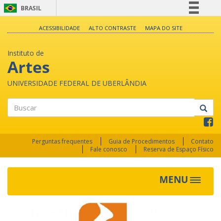
BRASIL
Simplifique!
ACESSIBILIDADE
ALTO CONTRASTE
MAPA DO SITE
Comunica BR
Instituto de
Participe
Artes
Acesso à informação
UNIVERSIDADE FEDERAL DE UBERLÂNDIA
Legislação
Canais
Buscar
Perguntas frequentes
Guia de Procedimentos
Contato
Fale conosco
Reserva de Espaço Físico
MENU
Toggle
navigat