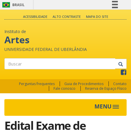
BRASIL
Simplifique!
ACESSIBILIDADE
ALTO CONTRASTE
MAPA DO SITE
Comunica BR
Instituto de
Participe
Artes
Acesso à informação
UNIVERSIDADE FEDERAL DE UBERLÂNDIA
Legislação
Canais
Buscar
Perguntas frequentes
Guia de Procedimentos
Contato
Fale conosco
Reserva de Espaço Físico
MENU
Toggle
navigat
Edital Exame de