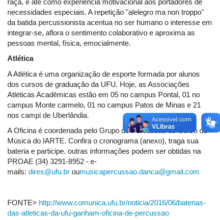
raça, e até como experiência motivacional aos portadores de
necessidades especiais. A repetição "alelegro ma non troppo"
da batida percussionista acentua no ser humano o interesse em
integrar-se, aflora o sentimento colaborativo e aproxima as
pessoas mental, física, emocialmente.
Atlética
A Atlética é uma organização de esporte formada por alunos
dos cursos de graduação da UFU. Hoje, as Associações
Atléticas Acadêmicas estão em 05 no campus Pontal, 01 no
campus Monte carmelo, 01 no campus Patos de Minas e 21
nos campi de Uberlândia.
A Oficina é coordenada pelo Grupo de Percussão do Curso de
Música do IARTE. Confira o cronograma (anexo), traga sua
bateria e participe. outras informações podem ser obtidas na
PROAE (34) 3291-8952 - e-
mails:
dires@ufu.br
ou
musicapercussao.danca@gmail.com
FONTE>
http://www.comunica.ufu.br/noticia/2016/06/baterias-
das-atleticas-da-ufu-ganham-oficina-de-percussao