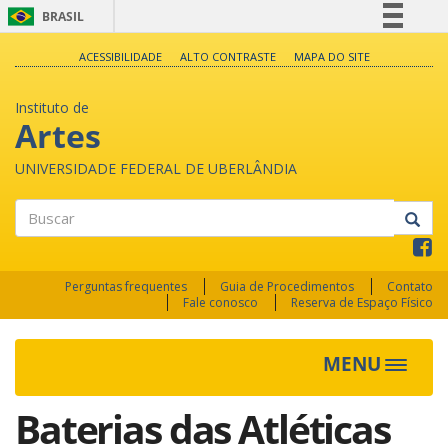
BRASIL
Simplifique!
ACESSIBILIDADE
ALTO CONTRASTE
MAPA DO SITE
Comunica BR
Instituto de
Participe
Artes
Acesso à informação
UNIVERSIDADE FEDERAL DE UBERLÂNDIA
Legislação
Canais
Buscar
Perguntas frequentes
Guia de Procedimentos
Contato
Fale conosco
Reserva de Espaço Físico
MENU
Toggle
navigat
Baterias das Atléticas