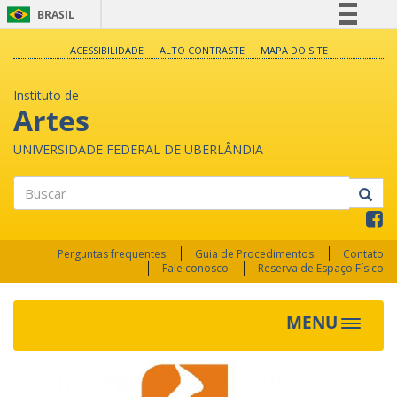
BRASIL
Simplifique!
ACESSIBILIDADE
ALTO CONTRASTE
MAPA DO SITE
Comunica BR
Instituto de
Participe
Artes
Acesso à informação
UNIVERSIDADE FEDERAL DE UBERLÂNDIA
Legislação
Canais
Buscar
Perguntas frequentes
Guia de Procedimentos
Contato
Fale conosco
Reserva de Espaço Físico
MENU
Toggle
navigat