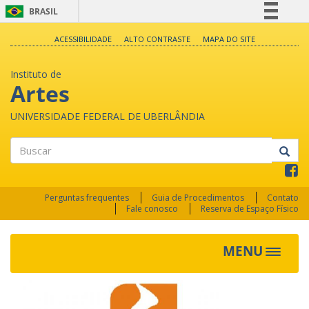
BRASIL
Simplifique!
ACESSIBILIDADE
ALTO CONTRASTE
MAPA DO SITE
Comunica BR
Instituto de
Participe
Artes
Acesso à informação
UNIVERSIDADE FEDERAL DE UBERLÂNDIA
Legislação
Canais
Buscar
Perguntas frequentes
Guia de Procedimentos
Contato
Fale conosco
Reserva de Espaço Físico
MENU
Toggle
navigat