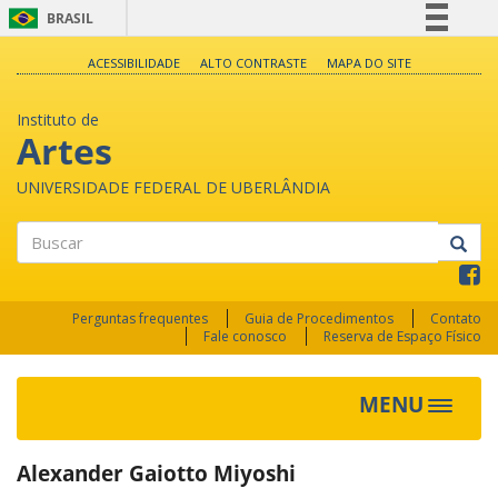
BRASIL
Simplifique!
ACESSIBILIDADE
ALTO CONTRASTE
MAPA DO SITE
Comunica BR
Instituto de
Participe
Artes
Acesso à informação
UNIVERSIDADE FEDERAL DE UBERLÂNDIA
Legislação
Canais
Buscar
Perguntas frequentes
Guia de Procedimentos
Contato
Fale conosco
Reserva de Espaço Físico
MENU
Toggle
navigat
Alexander Gaiotto Miyoshi