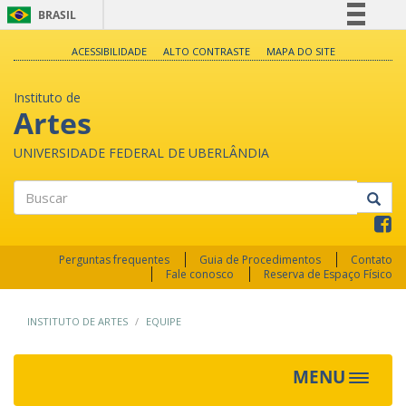
BRASIL
Simplifique!
ACESSIBILIDADE
ALTO CONTRASTE
MAPA DO SITE
Comunica BR
Instituto de
Participe
Artes
Acesso à informação
UNIVERSIDADE FEDERAL DE UBERLÂNDIA
Legislação
Canais
Buscar
Perguntas frequentes
Guia de Procedimentos
Contato
Fale conosco
Reserva de Espaço Físico
INSTITUTO DE ARTES
EQUIPE
MENU
Toggle
navigat