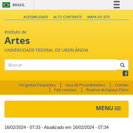
BRASIL
Simplifique!
ACESSIBILIDADE
ALTO CONTRASTE
MAPA DO SITE
Comunica BR
Instituto de
Participe
Artes
Acesso à informação
UNIVERSIDADE FEDERAL DE UBERLÂNDIA
Legislação
Canais
Buscar
Perguntas frequentes
Guia de Procedimentos
Contato
Fale conosco
Reserva de Espaço Físico
MENU
Toggle
navigat
16/02/2024 - 07:33 - Atualizado em 16/02/2024 - 07:34