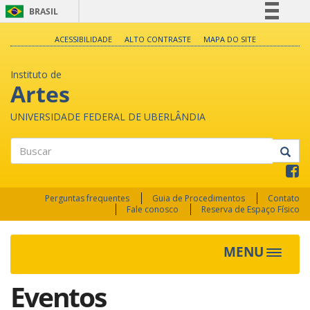
BRASIL
Simplifique!
ACESSIBILIDADE
ALTO CONTRASTE
MAPA DO SITE
Comunica BR
Instituto de
Participe
Artes
Acesso à informação
UNIVERSIDADE FEDERAL DE UBERLÂNDIA
Legislação
Canais
Buscar
Perguntas frequentes
Guia de Procedimentos
Contato
Fale conosco
Reserva de Espaço Físico
MENU
Toggle
navigat
Eventos