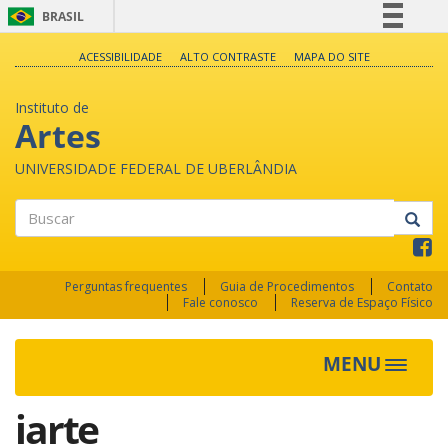
BRASIL
Simplifique!
ACESSIBILIDADE
ALTO CONTRASTE
MAPA DO SITE
Comunica BR
Instituto de
Participe
Artes
Acesso à informação
UNIVERSIDADE FEDERAL DE UBERLÂNDIA
Legislação
Canais
Buscar
Perguntas frequentes
Guia de Procedimentos
Contato
Fale conosco
Reserva de Espaço Físico
MENU
Toggle
navigat
iarte