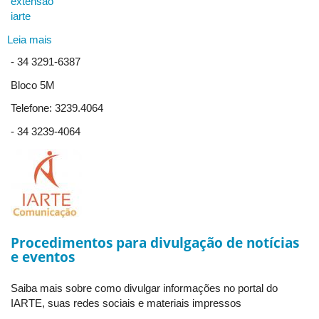
extensão
iarte
Leia mais
sobre
Resolução
- 34 3291-6387
CONSEX
Nº
Bloco 5M
39
Telefone: 3239.4064
-
Aprova
- 34 3239-4064
o
Plano
de
Extensão
do
Instituto
de
Procedimentos para divulgação de notícias
Artes
e eventos
-
PEX-
Saiba mais sobre como divulgar informações no portal do
IARTE
IARTE, suas redes sociais e materiais impressos
da