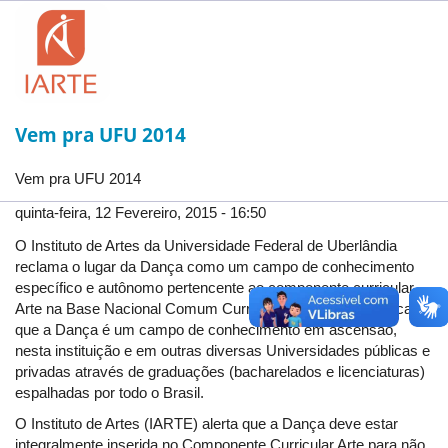
Universidade
Federal
de
Uberlândia,
para
o
Vem pra UFU 2014
período
de
2022
Vem pra UFU 2014
a
quinta-feira, 12 Fevereiro, 2015 - 16:50
2027
O Instituto de Artes da Universidade Federal de Uberlândia
reclama o lugar da Dança como um campo de conhecimento
específico e autônomo pertencente ao componente curricular
Arte na Base Nacional Comum Curricular brasileira. Destaca
que a Dança é um campo de conhecimento em ascensão,
nesta instituição e em outras diversas Universidades públicas e
privadas através de graduações (bacharelados e licenciaturas)
espalhadas por todo o Brasil.
O Instituto de Artes (IARTE) alerta que a Dança deve estar
integralmente inserida no Componente Curricular Arte para não