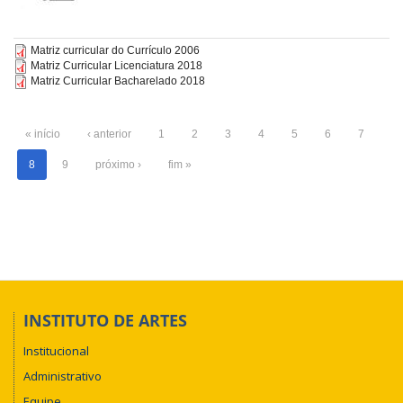
Matriz curricular do Currículo 2006
Matriz Curricular Licenciatura 2018
Matriz Curricular Bacharelado 2018
« início
‹ anterior
1
2
3
4
5
6
7
8
9
próximo ›
fim »
INSTITUTO DE ARTES
Institucional
Administrativo
Equipe