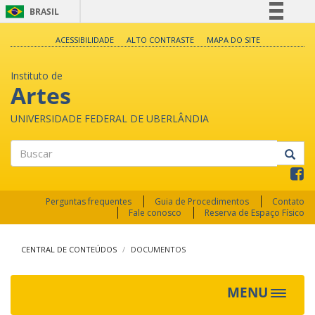
BRASIL
Simplifique!
ACESSIBILIDADE
ALTO CONTRASTE
MAPA DO SITE
Comunica BR
Instituto de
Participe
Artes
Acesso à informação
UNIVERSIDADE FEDERAL DE UBERLÂNDIA
Legislação
Canais
Buscar
Perguntas frequentes
Guia de Procedimentos
Contato
Fale conosco
Reserva de Espaço Físico
CENTRAL DE CONTEÚDOS
DOCUMENTOS
MENU
Toggle
navigat